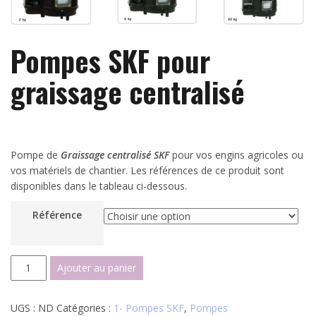
Pompes SKF pour
graissage centralisé
Pompe de
Graissage centralisé SKF
pour vos engins agricoles ou
vos matériels de chantier. Les références de ce produit sont
disponibles dans le tableau ci-dessous.
Référence
quantité
Ajouter au panier
de
Pompes
UGS :
ND
Catégories :
1- Pompes SKF
,
Pompes
SKF