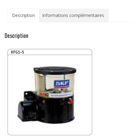
pour
graissage
Description
Informations complémentaires
centralisé
Description