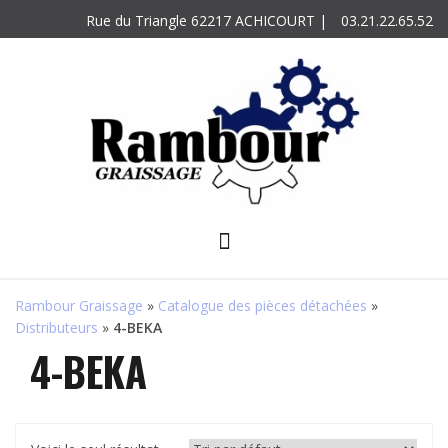
Skip
Rue du Triangle 62217 ACHICOURT |
03.21.22.65.52
to
content
Rambour Graissage
»
Catalogue des pièces détachées
»
Distributeurs
»
4-BEKA
4-BEKA