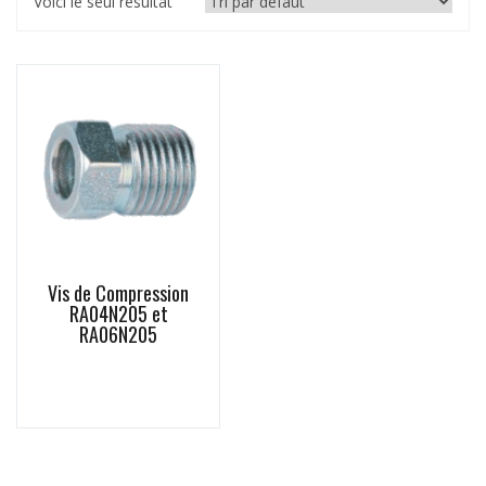
Voici le seul résultat
Vis de Compression
RA04N205 et
RA06N205